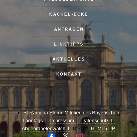
KACHEL-ECKE
ANFRAGEN
LINKTIPPS
AKTUELLES
KONTAKT
© Ramona Storm, Mitglied des Bayerischen
Landtags I
Impressum I
Datenschutz I
Abgeordnetenwatch I
Design:
HTML5 UP