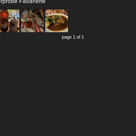
erprobe Fasanerie
page 1 of 1